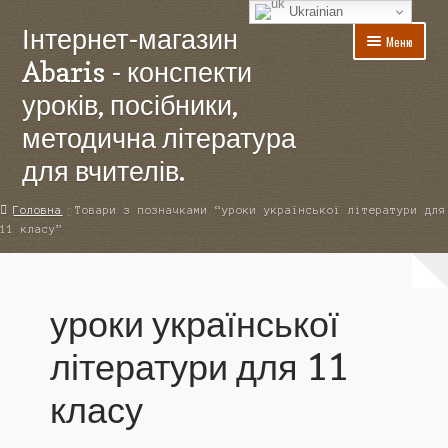
Ukrainian
Інтернет-магазин
Перейти
Перейти
Меню
до
до
Abaris - конспекти
навігації
вмісту
уроків, посібники,
методична література
для вчителів.
Головна
Головна
Товари з позначками “уроки української літератури для
11 класу”
Акції
Для авторів
уроки української
Доставка
літератури для 11
Контакти
класу
Кошик