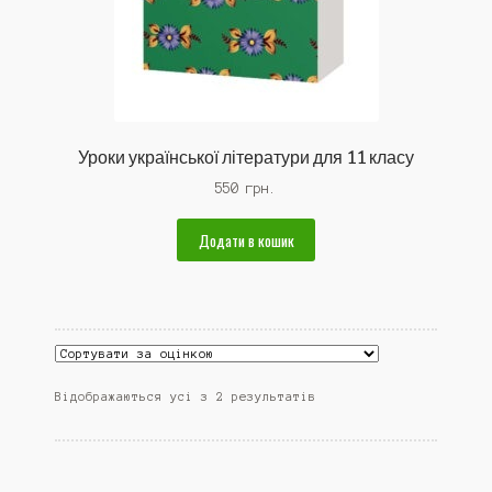
Уроки української літератури для 11 класу
550
грн.
Додати в кошик
Відсортовано
Відображаються усі з 2 результатів
за
середньою
оцінкою