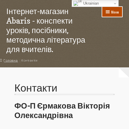
Ukrainian
Інтернет-магазин
Перейти
Перейти
Меню
до
до
Abaris - конспекти
навігації
вмісту
уроків, посібники,
методична література
для вчителів.
Головна
Головна
Контакти
Акції
Контакти
Для авторів
Доставка
ФО-П Єрмакова Вікторія
Олександрівна
Контакти
Кошик