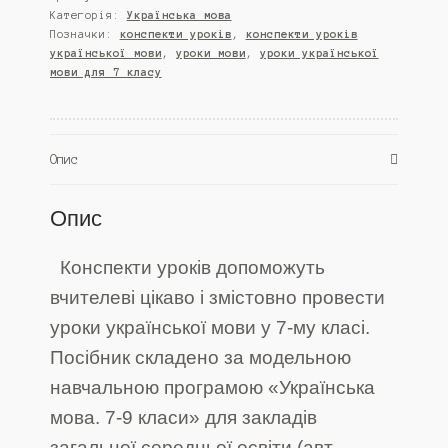
Категорія:
Українська мова
го
Позначки:
конспекти уроків
,
конспекти уроків
класу
української мови
,
уроки мови
,
уроки української
кількість
мови для 7 класу
Опис
Опис
Конспекти уроків допоможуть
вчителеві цікаво і змістовно провести
уроки української мови у 7-му класі.
Посібник складено за модельною
навчальною програмою «Українська
мова. 7-9 класи» для закладів
загальної середньої освіти (авт.