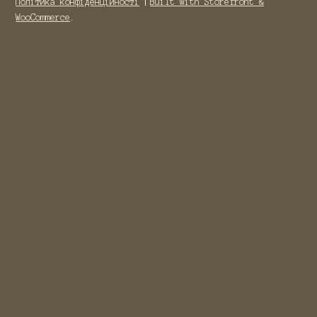
Політика конфіденційності
Built with Storefront &
WooCommerce
.