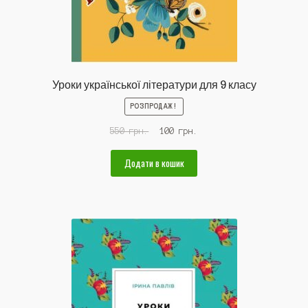
Уроки української літератури для 9 класу
РОЗПРОДАЖ!
Оригінальна
Поточна
550
грн.
100
грн.
ціна:
ціна:
550 грн..
100 грн..
Додати в кошик