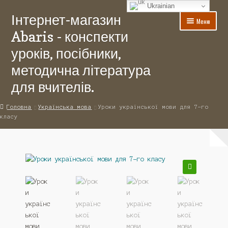
Ukrainian
Інтернет-магазин
Перейти
Перейти
Меню
до
до
Abaris - конспекти
навігації
вмісту
уроків, посібники,
методична література
для вчителів.
Головна
Головна
Українська мова
Уроки української мови для 7-го
класу
Акції
Для авторів
Доставка
🔍
Контакти
Кошик