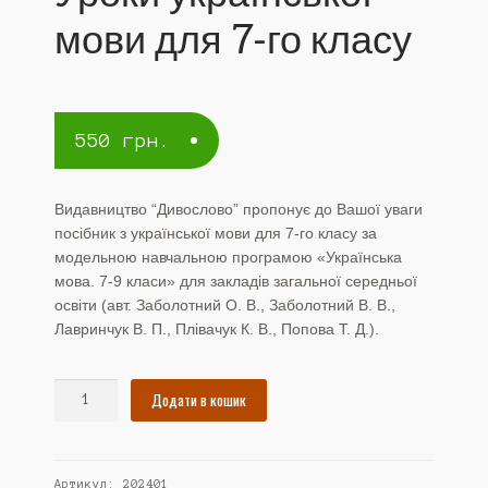
мови для 7-го класу
550
грн.
Видавництво “Дивослово” пропонує до Вашої уваги
посібник з української мови для 7-го класу за
модельною навчальною програмою «Українська
мова. 7-9 класи» для закладів загальної середньої
освіти (авт. Заболотний О. В., Заболотний В. В.,
Лавринчук В. П., Плівачук К. В., Попова Т. Д.).
Уроки
Додати в кошик
української
мови
для
Артикул:
202401
7-