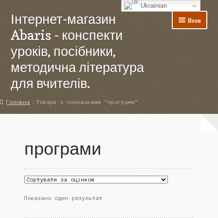
Ukrainian
Інтернет-магазин
Перейти
Перейти
Меню
до
до
Abaris - конспекти
навігації
вмісту
уроків, посібники,
методична література
для вчителів.
Головна
Головна
Товари з позначками “програми”
Акції
програми
Для авторів
Доставка
Контакти
Показано один результат
Кошик